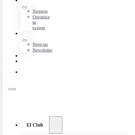
EVENTOS
Torneos
Organiza
tu
evento
NOTICIAS
Noticias
Newsletter
CONTACTO
MEMBER
AREA
RESERVA
ONLINE
El Club