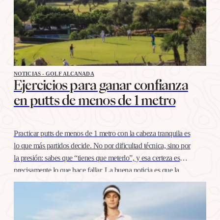
NOTICIAS - GOLF ALCANADA
Ejercicios para ganar confianza
en putts de menos de 1 metro
Practicar putts de menos de 1 metro con la cabeza tranquila es
lo que más partidos decide. No por dificultad técnica, sino por
la presión: sabes que “tienes que meterlo”, y esa certeza es
precisamente lo que hace fallar. La buena noticia es que la
confianza en esta distancia se entrena igual que cualquier
otro…