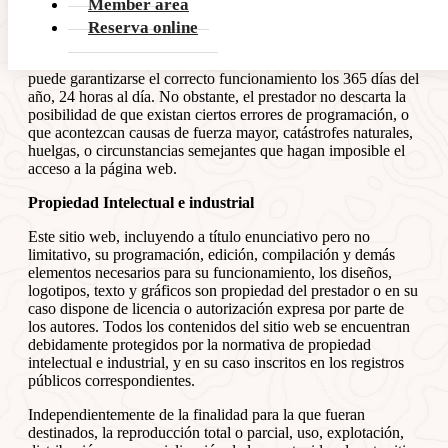
Member area
y dicho servidor, ya que entre ambos se establece una
conexión cifrada, que imposibilita el acceso de terceros a la
Reserva online
información enviada. Este sitio web ha sido revisado y
probado para que funcione correctamente. En principio,
puede garantizarse el correcto funcionamiento los 365 días del
año, 24 horas al día. No obstante, el prestador no descarta la
posibilidad de que existan ciertos errores de programación, o
que acontezcan causas de fuerza mayor, catástrofes naturales,
huelgas, o circunstancias semejantes que hagan imposible el
acceso a la página web.
Propiedad Intelectual e industrial
Este sitio web, incluyendo a título enunciativo pero no
limitativo, su programación, edición, compilación y demás
elementos necesarios para su funcionamiento, los diseños,
logotipos, texto y gráficos son propiedad del prestador o en su
caso dispone de licencia o autorización expresa por parte de
los autores. Todos los contenidos del sitio web se encuentran
debidamente protegidos por la normativa de propiedad
intelectual e industrial, y en su caso inscritos en los registros
públicos correspondientes.
Independientemente de la finalidad para la que fueran
destinados, la reproducción total o parcial, uso, explotación,