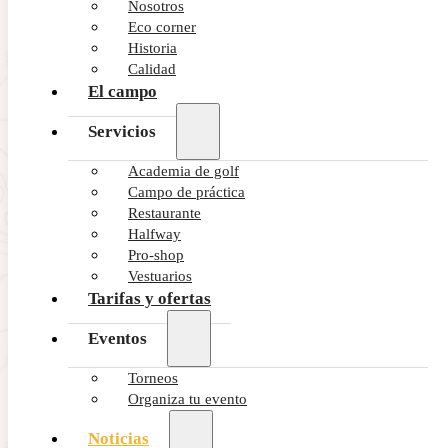
Nosotros
Protección de Datos en el apartado
https://www.golf-alcanada.com/es/privacidad-y-
Eco corner
aviso-legal/
Historia
Fecha última actualización: 03/09/2022
Calidad
El campo
Servicios
Academia de golf
Campo de práctica
Restaurante
Halfway
Pro-shop
Vestuarios
Tarifas y ofertas
Eventos
Torneos
Organiza tu evento
Noticias