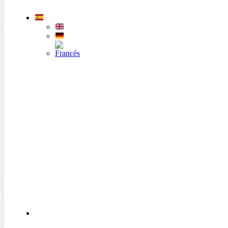
Saltar al contenido principal
Saltar al pie de página
Newsletter
Suscríbete a nuestras últimas
NOTICIAS y OFERTAS
EL
CLUB