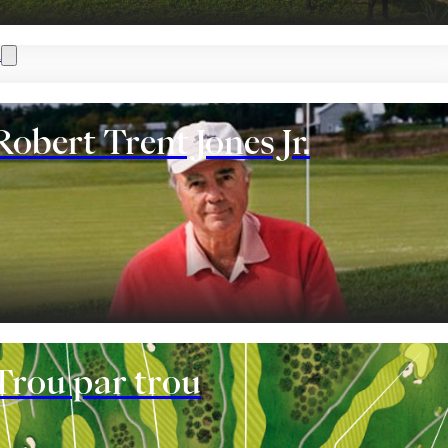
n
Robert Trent Jones Jr.
nt
Trou par trou