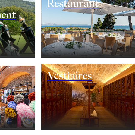
Restaurant
ment
nement
Vestiaires