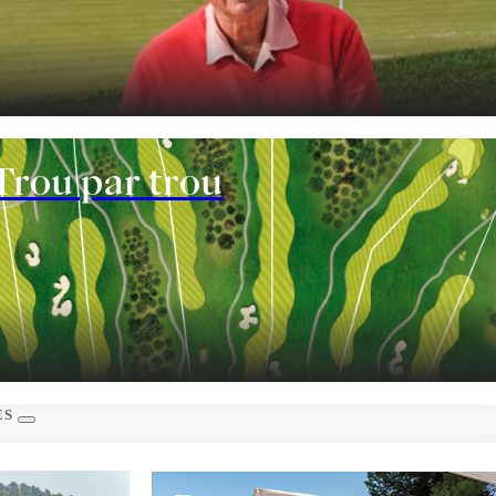
al n’est effectué.
fication, de suppression et d’opposition, de limitation du
as faire l’objet de décisions individualisées, ainsi que de retirer le
t électronique indiquées dans la section Responsable. Vous pouvez
le.
les informations supplémentaires et détaillées sur la protection
om/fr/confidentialité-et-avis-juridique/
nt
Trou par trou
ES