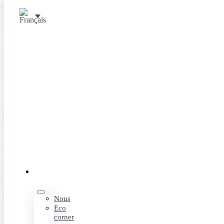
Passer au contenu principal
Passer au pied de page
ÉVÉNEMENTS
Organisez votre
evenement
LE
CLUB
Nous
Eco
Le
Club de Golf Alcanada
est le lieu idéal
corner