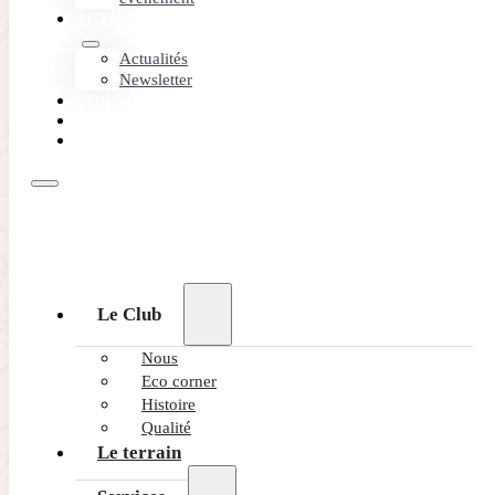
ACTUALITÉS
La taille de votre événement n’est pas un problème pour le
Club de Golf Alcanada, nous sommes prêts à organiser des
Actualités
événements de 10 à 150 joueurs en répondant à tous vos
Newsletter
souhaits et besoins.
CONTACT
CONTACTEZ-NOUS
PARTENAIRES
RÉSERVEZ
Le Club
Nous
Eco corner
Histoire
Qualité
Le terrain