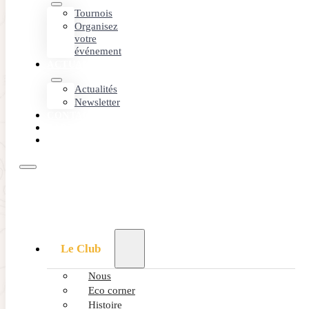
Tournois
Organisez
votre
événement
59
club
ACTUALITÉS
Actualités
Newsletter
Afin de garantir un service client optimal, nous recevons
CONTACT
plusieurs fois par an la visite de «clients mystères» de la
PARTENAIRES
société
59Club.
RÉSERVEZ
Il s’agit d’audits indépendants de «clients mystères» qui, après
leur visite, répondent à plus de 200 questions spécifiques sur
la qualité du parcours et du service.
Cela nous permet de voir le club à travers les yeux de nos
clients et nous aide à identifier nos forces et nos faiblesses,
afin de nous améliorer constamment. Lors des prix «59Club»,
notre terrain de golf a été récompensé plusieurs fois en
Le Club
obtenant par exemple le «Plateau d’or» de la gestion des
terrains de golf de 2019 au 2023.
Nous
Eco corner
Histoire