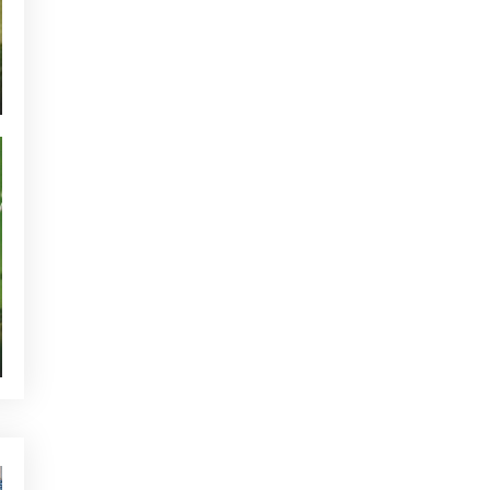
OTRAS CATEGORÍAS
NOTICIAS - GOLF ALCANADA
ACTUALIDAD - GOLF ALCANADA
TORNEOS - GOLF ALCANADA
GREEN CORNER - GOLF ALCANADA
QUIEN ESTÁ TWITTEANDO
SIN CATEGORIZAR