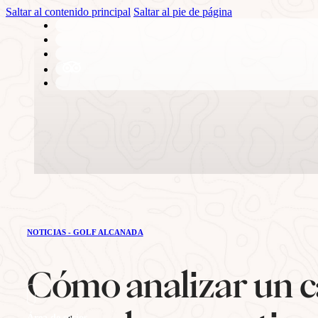
Saltar al contenido principal
Saltar al pie de página
EL CLUB
NOTICIAS - GOLF ALCANADA
Historia
Cómo analizar un c
Área de socios