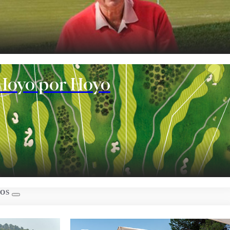
te
Hoyo por Hoyo
s
IOS