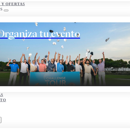
S Y OFERTAS
S
Organiza tu evento
AS
CTO