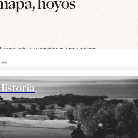
 mapa, hoyos
el campo antes de competir para tomar mejores
 desde el tee hasta el green.
B
Historia