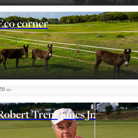
Eco corner
PO
Robert Trent Jones Jr.