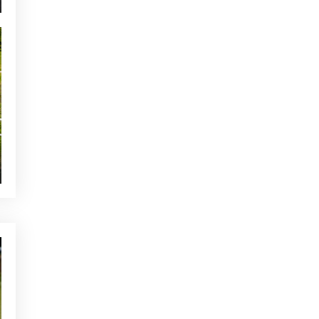
hoyos decisivos
NOTICIAS - GOLF ALCANADA
Calentamiento ideal antes de
una ronda de golf en Mallorca
TE PUEDE INTERESAR
NOTICIAS - GOLF ALCANADA
Cómo lograr una trayectoria
de bola baja
QUIEN ESTÁ TWITTEANDO
¿Quién está twitteando? – El
ave del mes Febrero
UNCATEGORISED
Escuela de Golf