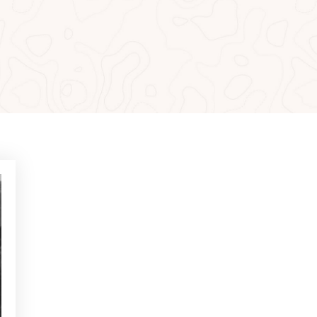
MÁS LEÍDO
NOTICIAS - GOLF ALCANADA
Ejercicios para ganar confianza
en putts de menos de 1 metro
NOTICIAS - GOLF ALCANADA
Juego mental en golf: Cómo
dominarlo para ganar en los