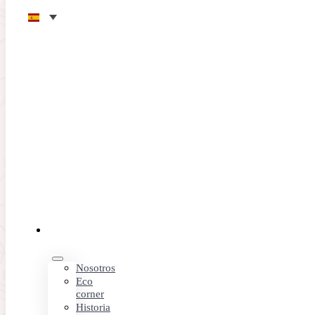
Saltar al contenido principal
Saltar al pie de página
EL
CLUB
Nosotros
Eco
corner
Historia