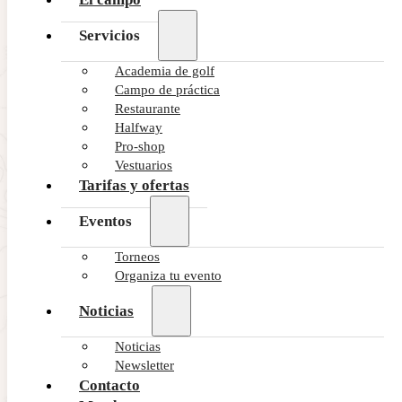
Servicios
SIN CATEGORIZAR
Academia de golf
59 Club Golf Flag Award
Campo de práctica
Restaurante
Halfway
Pro-shop
TE PUEDE INTERESAR
Vestuarios
Tarifas y ofertas
Eventos
Torneos
Organiza tu evento
Noticias
Noticias
Newsletter
SIN CATEGORIZAR
Contacto
59 Club Golf Flag Award