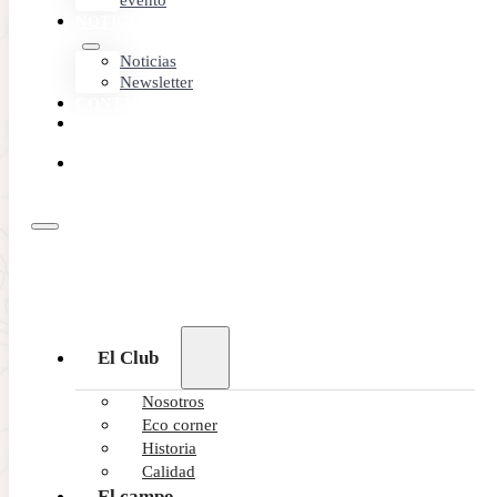
evento
NOTICIAS
Noticias
Newsletter
CONTACTO
MEMBER
AREA
RESERVA
ONLINE
MÁS LEÍDO
El Club
Nosotros
Eco corner
Historia
Calidad
El campo