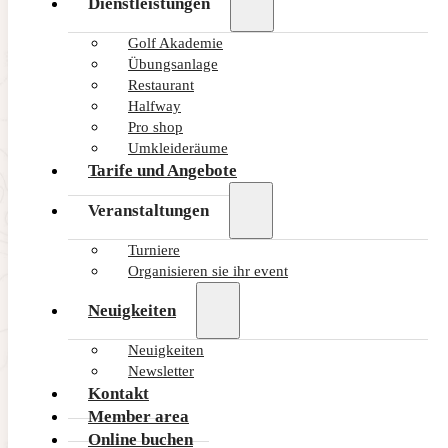
Dienstleistungen
Golf Akademie
Übungsanlage
UNKATEGORISIERT
59 Club Golf Flag Award
Restaurant
Halfway
Pro shop
Umkleideräume
Tarife und Angebote
DAS KÖNNTE SIE INTERESSIEREN
Veranstaltungen
Turniere
Organisieren sie ihr event
Neuigkeiten
Neuigkeiten
Newsletter
Kontakt
Member area
UNKATEGORISIERT
Online buchen
59 Club Golf Flag Award