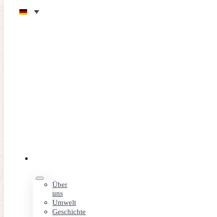
Zum Hauptinhalt springen
Zum Footer springen
DER
CLUB
Über
uns
Umwelt
Geschichte