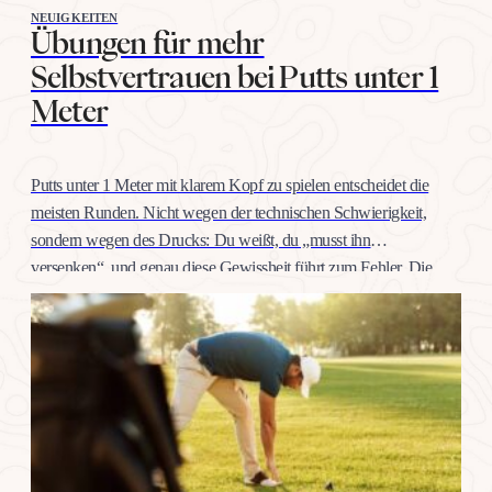
NEUIGKEITEN
Übungen für mehr
Selbstvertrauen bei Putts unter 1
Meter
Putts unter 1 Meter mit klarem Kopf zu spielen entscheidet die
meisten Runden. Nicht wegen der technischen Schwierigkeit,
sondern wegen des Drucks: Du weißt, du „musst ihn
versenken“, und genau diese Gewissheit führt zum Fehler. Die
gute Nachricht: Selbstvertrauen auf dieser Distanz trainiert man
wie jeden anderen Schlag, mit konkreten Übungen, nicht mit
Willenskraft. Warum…