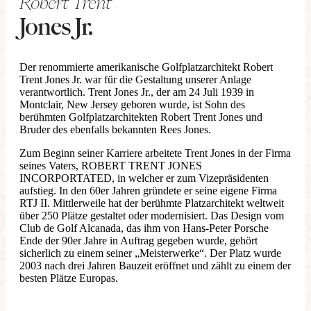
Robert Trent
Jones Jr.
Der renommierte amerikanische Golfplatzarchitekt Robert
Trent Jones Jr. war für die Gestaltung unserer Anlage
verantwortlich. Trent Jones Jr., der am 24 Juli 1939 in
Montclair, New Jersey geboren wurde, ist Sohn des
berühmten Golfplatzarchitekten Robert Trent Jones und
Bruder des ebenfalls bekannten Rees Jones.
Zum Beginn seiner Karriere arbeitete Trent Jones in der Firma
seines Vaters, ROBERT TRENT JONES
INCORPORTATED, in welcher er zum Vizepräsidenten
aufstieg. In den 60er Jahren gründete er seine eigene Firma
RTJ II. Mittlerweile hat der berühmte Platzarchitekt weltweit
über 250 Plätze gestaltet oder modernisiert. Das Design vom
Club de Golf Alcanada, das ihm von Hans-Peter Porsche
Ende der 90er Jahre in Auftrag gegeben wurde, gehört
sicherlich zu einem seiner „Meisterwerke“. Der Platz wurde
2003 nach drei Jahren Bauzeit eröffnet und zählt zu einem der
besten Plätze Europas.