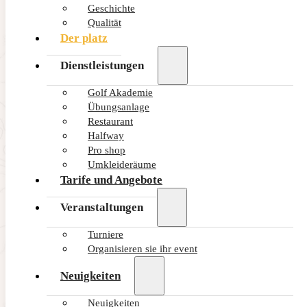
Geschichte
Qualität
Der platz
Etikette
Dienstleistungen
Golf Akademie
MEHR ERFAHREN
Übungsanlage
Restaurant
Halfway
Pro shop
Umkleideräume
Tarife und Angebote
Handicap-Rechner
Veranstaltungen
APP ÖFFNEN
Turniere
Organisieren sie ihr event
Neuigkeiten
Neuigkeiten