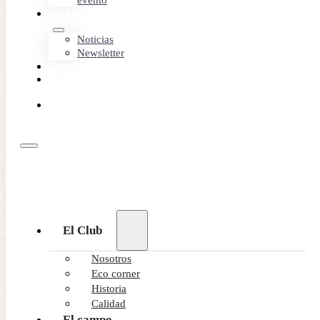
evento
NOTICIAS
Noticias
Newsletter
CONTACTO
MEMBER
AREA
RESERVA
ONLINE
El Club
Nosotros
Eco corner
Historia
Calidad
El campo