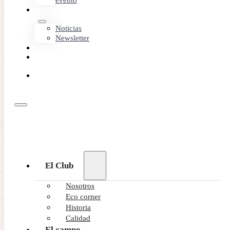
evento
NOTICIAS
Noticias
Newsletter
CONTACTO
MEMBER
AREA
RESERVA
ONLINE
El Club
Nosotros
Eco corner
Historia
Calidad
El campo