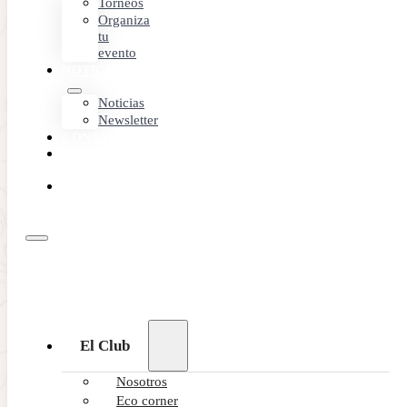
Torneos
Organiza
tu
evento
NOTICIAS
Noticias
Newsletter
CONTACTO
MEMBER
AREA
RESERVA
ONLINE
El Club
Nosotros
Eco corner