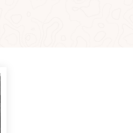
MÁS LEÍDO
NOTICIAS - GOLF ALCANADA
Ejercicios para ganar confianza
en putts de menos de 1 metro
NOTICIAS - GOLF ALCANADA
Juego mental en golf: Cómo
dominarlo para ganar en los
hoyos decisivos