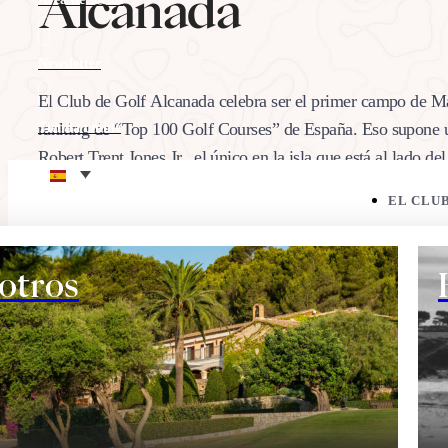
Alcanada
Newsletter
El Club de Golf Alcanada celebra ser el primer campo de Mal
ranking de “Top 100 Golf Courses” de España. Eso supone un
Tienda online
Robert Trent Jones Jr., el único en la isla que está al lado d
Eco corner
EL CLU
20/02/2018
Comparte:
otros
EL CAMPO