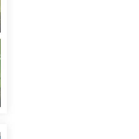
NOTICIAS - GOLF ALCANADA
ACTUALIDAD - GOLF ALCANADA
TORNEOS - GOLF ALCANADA
GREEN CORNER - GOLF ALCANADA
QUIEN ESTÁ TWITTEANDO
SIN CATEGORIZAR