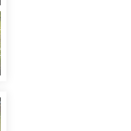
NOTICIAS - GOLF ALCANADA
Calentamiento ideal antes de
una ronda de golf en Mallorca
TE PUEDE INTERESAR
NOTICIAS - GOLF ALCANADA
Golf y Equilibrio: Cómo la
Estabilidad Física Impacta en
tu Swing
ACTUALIDAD - GOLF ALCANADA
5 Consejos que te ayudarán a
jugar mejor al golf
NOTICIAS - GOLF ALCANADA
Los Beneficios del Golf en
Pareja: Mejorando la
Relación
OTRAS CATEGORÍAS