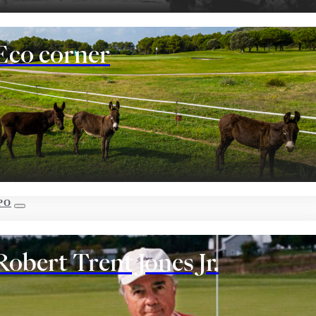
Eco corner
PO
Robert Trent Jones Jr.