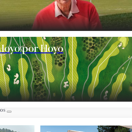
te
Hoyo por Hoyo
s
IOS