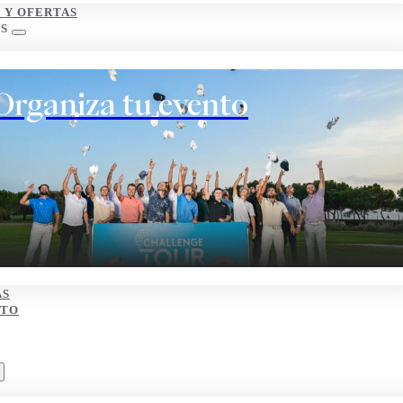
S Y OFERTAS
S
Organiza tu evento
AS
CTO