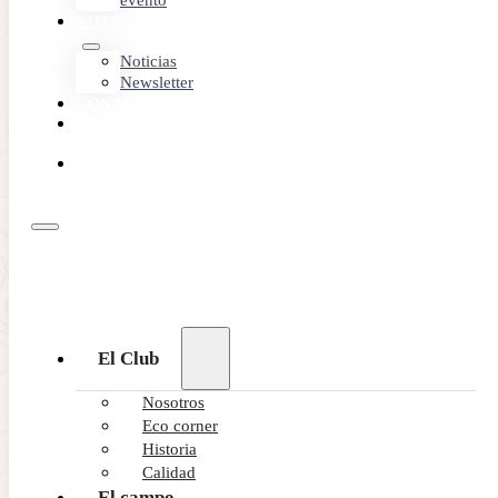
evento
NOTICIAS
Noticias
Newsletter
CONTACTO
MEMBER
AREA
RESERVA
ONLINE
El Club
Nosotros
Eco corner
Historia
Calidad
El campo