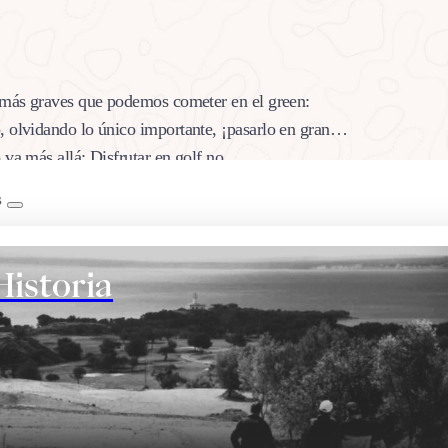
s más graves que podemos cometer en el green:
, olvidando lo único importante, ¡pasarlo en grande
o va más allá: Disfrutar en golf no…
B
Historia