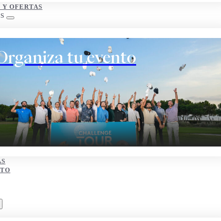
S Y OFERTAS
S
Organiza tu evento
AS
CTO