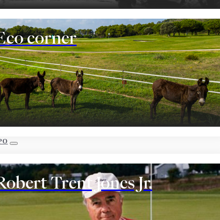
Eco corner
PO
Robert Trent Jones Jr.