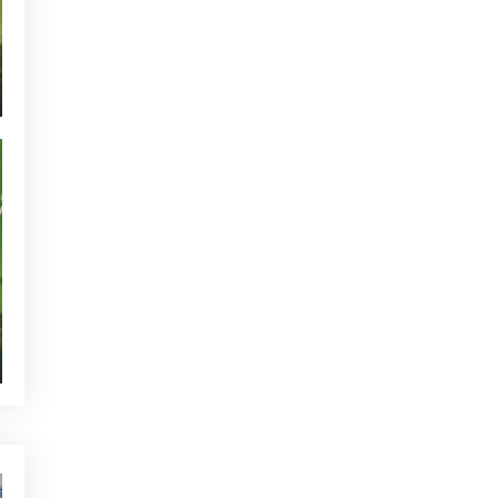
NOTICIAS - GOLF ALCANADA
ACTUALIDAD - GOLF ALCANADA
TORNEOS - GOLF ALCANADA
GREEN CORNER - GOLF ALCANADA
QUIEN ESTÁ TWITTEANDO
SIN CATEGORIZAR