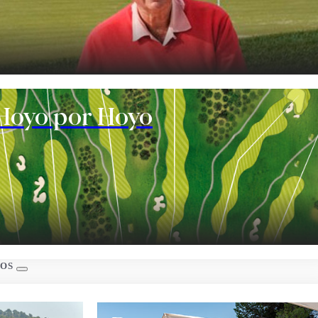
te
Hoyo por Hoyo
s
IOS