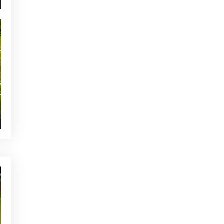
NOTICIAS - GOLF ALCANADA
Calentamiento ideal antes de
una ronda de golf en Mallorca
TE PUEDE INTERESAR
ACTUALIDAD - GOLF ALCANADA
Skimp llega a Golf Alcanada
ACTUALIDAD - GOLF ALCANADA
Club de Golf Alcanada
estrena nueva flota de
carritos eléctricos
NOTICIAS - GOLF ALCANADA
Qué es tu gesto técnico y
porque deberías conocerlo
para mejorar en el golf
OTRAS CATEGORÍAS