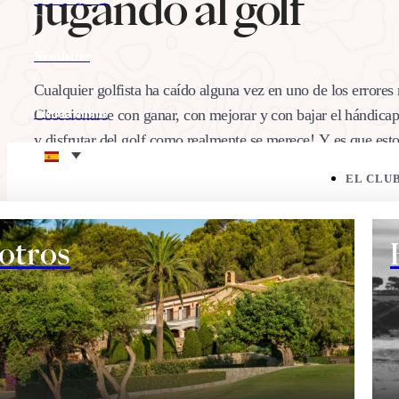
jugando al golf
Newsletter
Cualquier golfista ha caído alguna vez en uno de los errore
Obsesionarse con ganar, con mejorar y con bajar el hándicap
Tienda online
y disfrutar del golf como realmente se merece! Y es que est
Eco corner
EL CLU
05/03/2020
Comparte:
otros
EL CAMPO