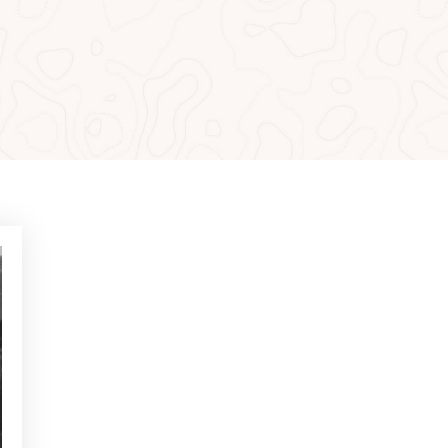
MÁS LEÍDO
NOTICIAS - GOLF ALCANADA
Ejercicios para ganar confianza
en putts de menos de 1 metro
NOTICIAS - GOLF ALCANADA
Juego mental en golf: Cómo
dominarlo para ganar en los
hoyos decisivos