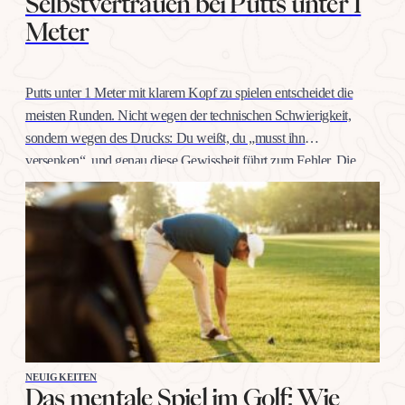
Selbstvertrauen bei Putts unter 1
Meter
Putts unter 1 Meter mit klarem Kopf zu spielen entscheidet die
meisten Runden. Nicht wegen der technischen Schwierigkeit,
sondern wegen des Drucks: Du weißt, du „musst ihn
versenken“, und genau diese Gewissheit führt zum Fehler. Die
gute Nachricht: Selbstvertrauen auf dieser Distanz trainiert man
wie jeden anderen Schlag, mit konkreten Übungen, nicht mit
Willenskraft. Warum…
NEUIGKEITEN
Das mentale Spiel im Golf: Wie