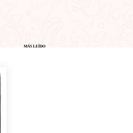
MÁS LEÍDO
NOTICIAS - GOLF ALCANADA
Ejercicios para ganar confianza
en putts de menos de 1 metro
NOTICIAS - GOLF ALCANADA
Juego mental en golf: Cómo
dominarlo para ganar en los
hoyos decisivos
NOTICIAS - GOLF ALCANADA
Calentamiento ideal antes de
una ronda de golf en Mallorca