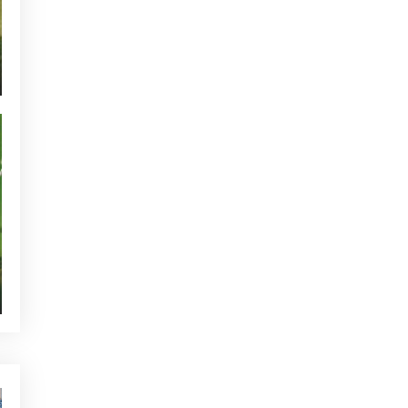
ACTUALIDAD - GOLF ALCANADA
TORNEOS - GOLF ALCANADA
GREEN CORNER - GOLF ALCANADA
QUIEN ESTÁ TWITTEANDO
SIN CATEGORIZAR