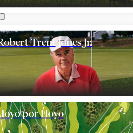
otgun y la organización de las salidas de grupos
ón. Pregunten e infórmense sobre nuestros paquetes
álculo, precios, picnics, regalos/premios, etc.
 el Club de Golf Alcanada, estamos preparados para
con todos sus deseos y necesidades.
Robert Trent Jones Jr.
de mail:
info@golf-alcanada.com
te
Hoyo por Hoyo
TE PUEDE INTERESAR