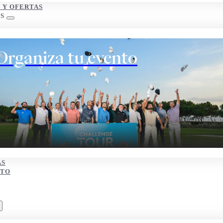
S Y OFERTAS
S
Organiza tu evento
AS
CTO