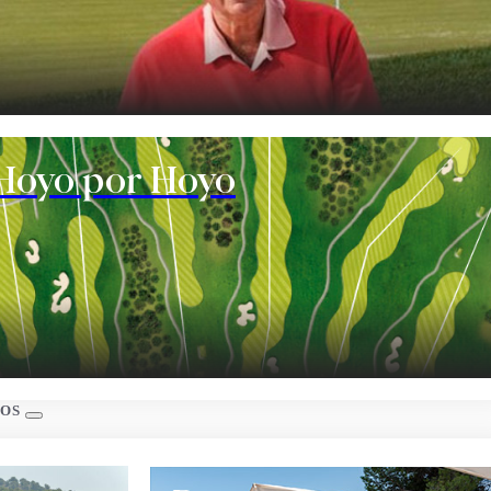
te
Hoyo por Hoyo
s
IOS