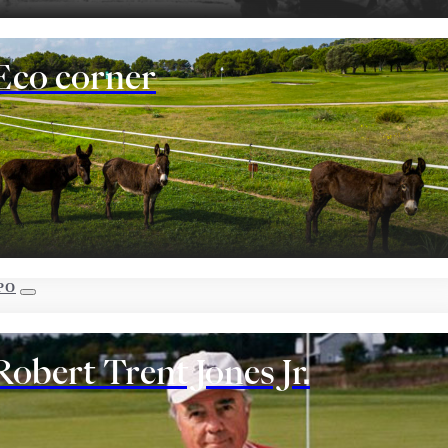
Eco corner
PO
Robert Trent Jones Jr.