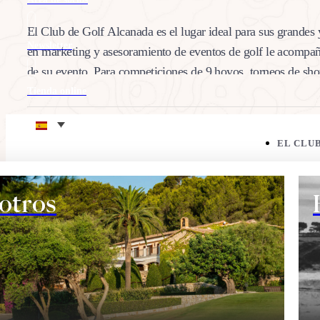
El Club de Golf Alcanada es el lugar ideal para sus grandes
Newsletter
en marketing y asesoramiento de eventos de golf le acompaña
de su evento. Para competiciones de 9 hoyos, torneos de sho
Tienda online
29/10/2014
Eco corner
Comparte:
EL CLU
otros
EL CAMPO