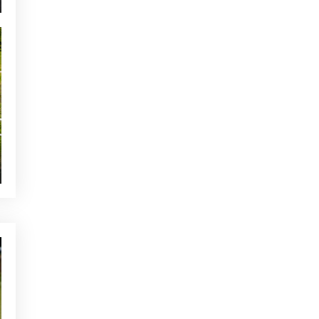
TE PUEDE INTERESAR
NOTICIAS - GOLF ALCANADA
EL ROLEX GRAND FINAL
REGRESARÁ A
ALCANADA EN 2025
ACTUALIDAD - GOLF ALCANADA
La tienda de Alcanada Golf,
el lugar ideal para tus
compras
ACTUALIDAD - GOLF ALCANADA
Oferta en la tienda de golf de
Alcanada Golf
OTRAS CATEGORÍAS
NOTICIAS - GOLF ALCANADA