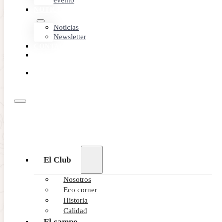
evento
NOTICIAS
Noticias
Newsletter
CONTACTO
MEMBER
AREA
RESERVA
ONLINE
El Club
Nosotros
Eco corner
Historia
Calidad
El campo