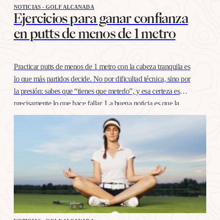
NOTICIAS - GOLF ALCANADA
Ejercicios para ganar confianza
en putts de menos de 1 metro
Practicar putts de menos de 1 metro con la cabeza tranquila es
lo que más partidos decide. No por dificultad técnica, sino por
la presión: sabes que “tienes que meterlo”, y esa certeza es
precisamente lo que hace fallar. La buena noticia es que la
confianza en esta distancia se entrena igual que cualquier
otro…