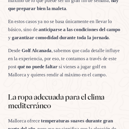
máximo de lo que puede ser un gran fin de semana,
hay
que preparar bien la maleta
.
En estos casos ya no se basa únicamente en llevar lo
básico, sino de
anticiparse a las condiciones del campo
y
garantizar comodidad durante toda la jornada
.
Desde
Golf Alcanada
, sabemos que cada detalle influye
en la experiencia, por eso, te contamos a través de este
post
qué no puede faltar
si vienes a jugar golf en
Mallorca y quieres rendir al máximo en el campo.
La ropa adecuada para el clima
mediterráneo
Mallorca ofrece
temperaturas suaves
durante gran
parte del año,
pero eso no significa que la elección de