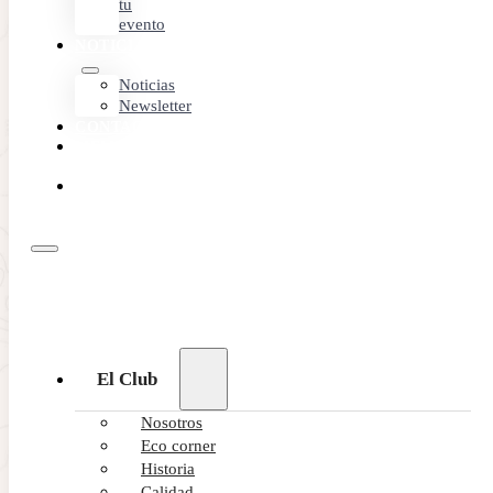
tu
evento
NOTICIAS
Noticias
Newsletter
CONTACTO
MEMBER
AREA
RESERVA
ONLINE
El Club
Nosotros
Eco corner
Historia
Calidad