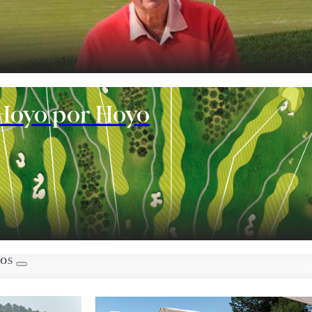
te
Hoyo por Hoyo
s
IOS