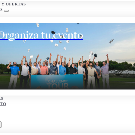
S Y OFERTAS
S
Organiza tu evento
AS
CTO