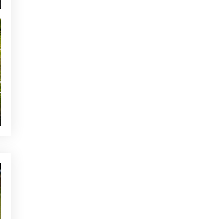
NOTICIAS - GOLF ALCANADA
Calentamiento ideal antes de
una ronda de golf en Mallorca
TE PUEDE INTERESAR
GREEN CORNER - GOLF ALCANADA
La flora en Alcanada: la
buganvilla
NOTICIAS - GOLF ALCANADA
Marcha por el Golf: Eventos
Benéficos para Promover el
Deporte
QUIEN ESTÁ TWITTEANDO
¿Quién está twitteando? – El
ave del mes Febrero
OTRAS CATEGORÍAS