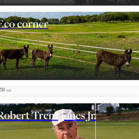
Eco corner
PO
Robert Trent Jones Jr.