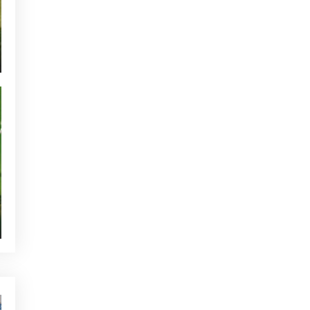
NOTICIAS - GOLF ALCANADA
ACTUALIDAD - GOLF ALCANADA
TORNEOS - GOLF ALCANADA
GREEN CORNER - GOLF ALCANADA
QUIEN ESTÁ TWITTEANDO
SIN CATEGORIZAR