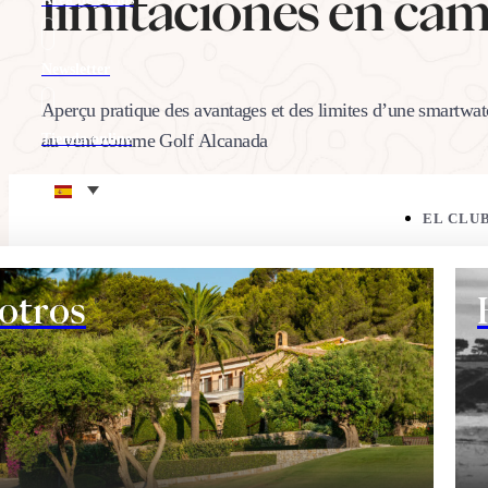
limitaciones en cam
Newsletter
Aperçu pratique des avantages et des limites d’une smartwatc
au vent comme Golf Alcanada
Tienda online
Eco corner
EL CLU
25/02/2026
Comparte:
otros
EL CAMPO