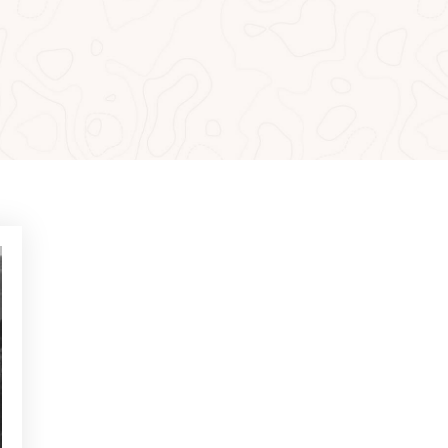
MÁS LEÍDO
NOTICIAS - GOLF ALCANADA
Ejercicios para ganar confianza
en putts de menos de 1 metro
NOTICIAS - GOLF ALCANADA
Juego mental en golf: Cómo
dominarlo para ganar en los
hoyos decisivos