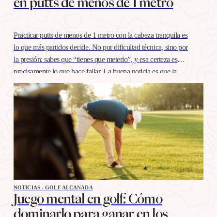
en putts de menos de 1 metro
Practicar putts de menos de 1 metro con la cabeza tranquila es
lo que más partidos decide. No por dificultad técnica, sino por
la presión: sabes que “tienes que meterlo”, y esa certeza es
precisamente lo que hace fallar. La buena noticia es que la
confianza en esta distancia se entrena igual que cualquier
otro…
NOTICIAS - GOLF ALCANADA
Juego mental en golf: Cómo
dominarlo para ganar en los