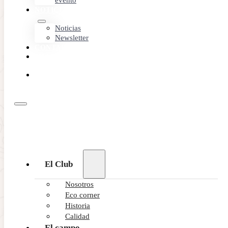
evento
NOTICIAS
Noticias
Newsletter
CONTACTO
MEMBER
AREA
RESERVA
ONLINE
El Club
Nosotros
Eco corner
Historia
Calidad
El campo