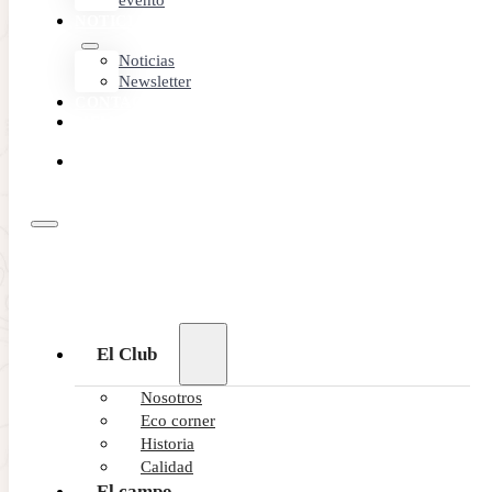
evento
NOTICIAS
Noticias
Newsletter
CONTACTO
MEMBER
AREA
RESERVA
ONLINE
El Club
Nosotros
Eco corner
Historia
Calidad
El campo