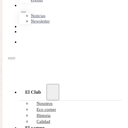
evento
NOTICIAS
Noticias
Newsletter
CONTACTO
MEMBER
AREA
RESERVA
ONLINE
El Club
Nosotros
Eco corner
Historia
Calidad
El campo