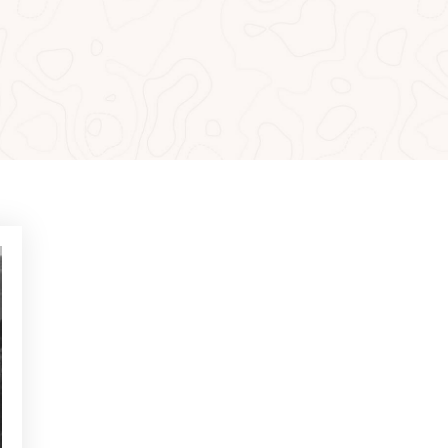
MÁS LEÍDO
NOTICIAS - GOLF ALCANADA
Ejercicios para ganar confianza
en putts de menos de 1 metro
NOTICIAS - GOLF ALCANADA
Juego mental en golf: Cómo
dominarlo para ganar en los
hoyos decisivos