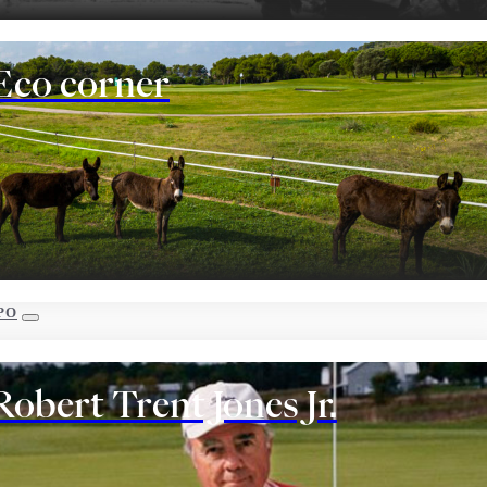
Eco corner
PO
Robert Trent Jones Jr.