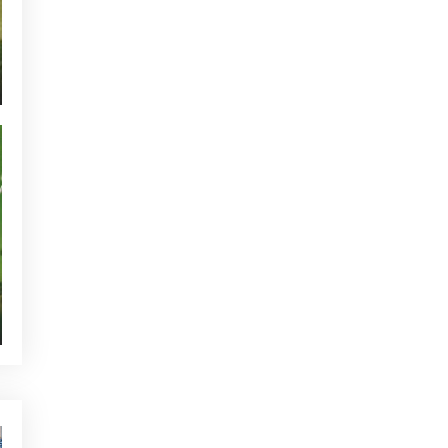
NOTICIAS - GOLF ALCANADA
ACTUALIDAD - GOLF ALCANADA
TORNEOS - GOLF ALCANADA
GREEN CORNER - GOLF ALCANADA
QUIEN ESTÁ TWITTEANDO
SIN CATEGORIZAR