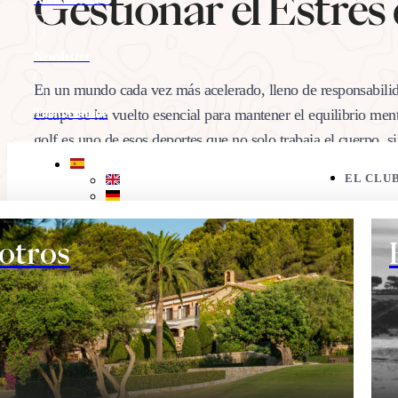
Gestionar el Estrés 
Newsletter
En un mundo cada vez más acelerado, lleno de responsabilida
escape se ha vuelto esencial para mantener el equilibrio me
Tienda online
golf es uno de esos deportes que no solo trabaja el cuerpo,
Eco corner
EL CLU
18/03/2025
Comparte:
otros
EL CAMPO