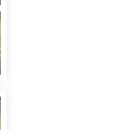
NOTICIAS - GOLF ALCANADA
Calentamiento ideal antes de
una ronda de golf en Mallorca
TE PUEDE INTERESAR
UNCATEGORISED
Escuela de Golf
ACTUALIDAD - GOLF ALCANADA
Alcanada Golf se posiciona
en los 10 primeros en
Leadingcourses
ACTUALIDAD - GOLF ALCANADA
Alcanada Golf votado mejor
campo de golf en Europa por
5º Año
OTRAS CATEGORÍAS