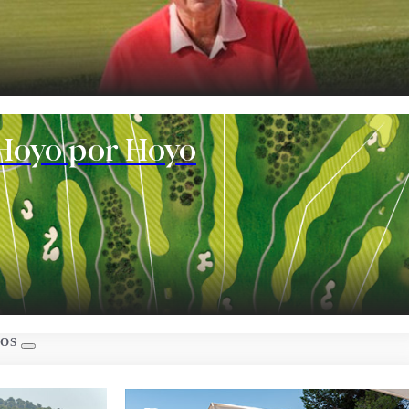
te
Hoyo por Hoyo
s
IOS