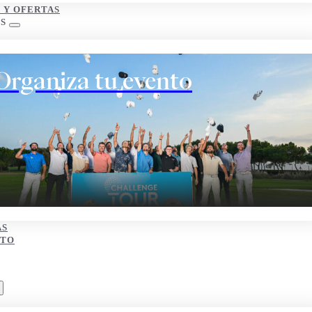
S Y OFERTAS
S
Organiza tu evento
AS
CTO