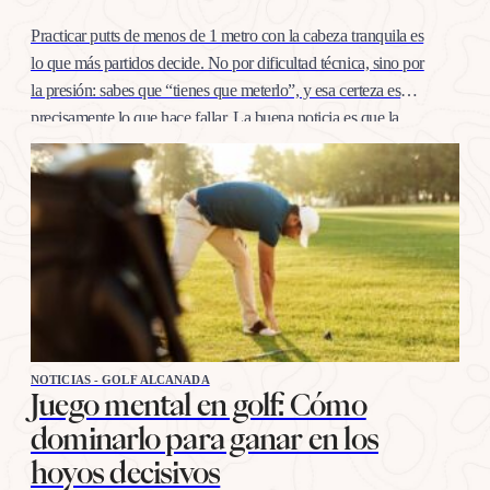
Practicar putts de menos de 1 metro con la cabeza tranquila es
lo que más partidos decide. No por dificultad técnica, sino por
la presión: sabes que “tienes que meterlo”, y esa certeza es
precisamente lo que hace fallar. La buena noticia es que la
confianza en esta distancia se entrena igual que cualquier
otro…
NOTICIAS - GOLF ALCANADA
Juego mental en golf: Cómo
dominarlo para ganar en los
hoyos decisivos