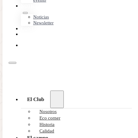
evento
NOTICIAS
Noticias
Newsletter
CONTACTO
MEMBER
AREA
RESERVA
ONLINE
El Club
Nosotros
Eco corner
Historia
Calidad
El campo