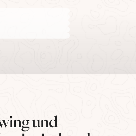
wing und