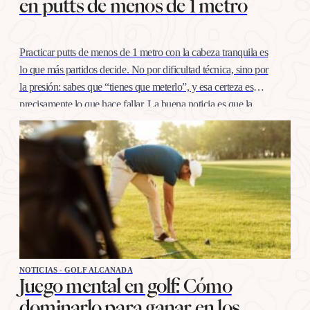
en putts de menos de 1 metro
Practicar putts de menos de 1 metro con la cabeza tranquila es
lo que más partidos decide. No por dificultad técnica, sino por
la presión: sabes que “tienes que meterlo”, y esa certeza es
precisamente lo que hace fallar. La buena noticia es que la
confianza en esta distancia se entrena igual que cualquier
otro…
NOTICIAS - GOLF ALCANADA
Juego mental en golf: Cómo
dominarlo para ganar en los