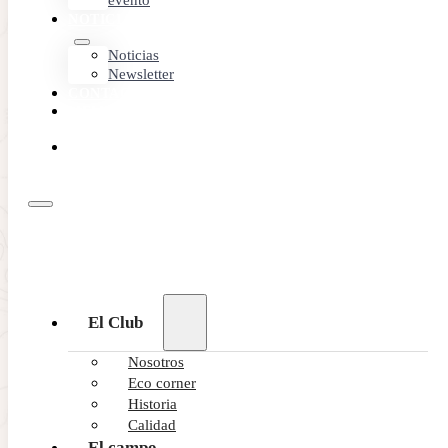
evento
NOTICIAS
Noticias
Newsletter
CONTACTO
MEMBER
AREA
RESERVA
ONLINE
El Club
Nosotros
Eco corner
Historia
Calidad
El campo