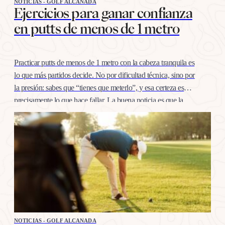
NOTICIAS - GOLF ALCANADA
Ejercicios para ganar confianza
en putts de menos de 1 metro
Practicar putts de menos de 1 metro con la cabeza tranquila es
lo que más partidos decide. No por dificultad técnica, sino por
la presión: sabes que “tienes que meterlo”, y esa certeza es
precisamente lo que hace fallar. La buena noticia es que la
confianza en esta distancia se entrena igual que cualquier
otro…
NOTICIAS - GOLF ALCANADA