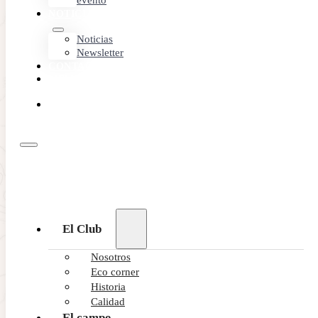
evento
NOTICIAS
Noticias
Newsletter
CONTACTO
MEMBER
AREA
RESERVA
ONLINE
El Club
Nosotros
Eco corner
Historia
Calidad
El campo