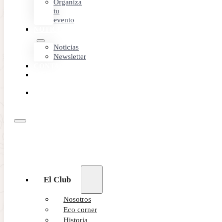
Organiza
tu
evento
NOTICIAS
Noticias
Newsletter
CONTACTO
MEMBER
AREA
RESERVA
ONLINE
El Club
Nosotros
Eco corner
Historia