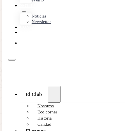
evento
NOTICIAS
Noticias
Newsletter
CONTACTO
MEMBER
AREA
RESERVA
ONLINE
El Club
Nosotros
Eco corner
Historia
Calidad
El campo