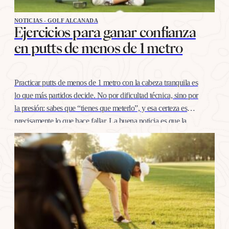
NOTICIAS - GOLF ALCANADA
Ejercicios para ganar confianza
en putts de menos de 1 metro
Practicar putts de menos de 1 metro con la cabeza tranquila es
lo que más partidos decide. No por dificultad técnica, sino por
la presión: sabes que “tienes que meterlo”, y esa certeza es
precisamente lo que hace fallar. La buena noticia es que la
confianza en esta distancia se entrena igual que cualquier
otro…