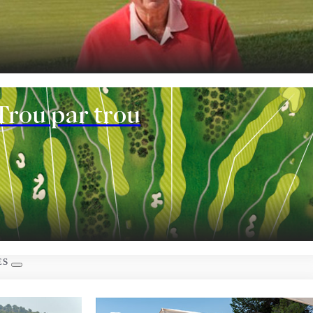
nt
Trou par trou
ES