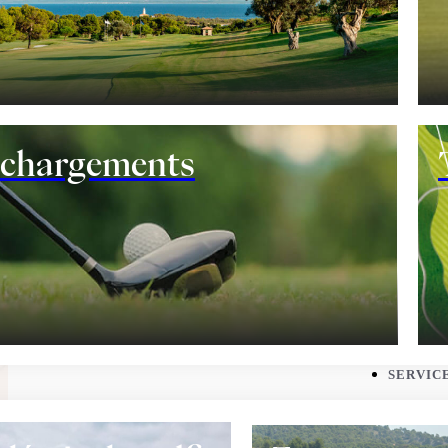
SERVICES
ne
Restaura
entrainement
échargements
o-shop
Vestiaires
SERVIC