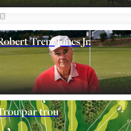
n
Robert Trent Jones Jr.
nt
Trou par trou