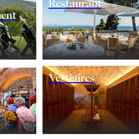
Restaurant
ment
nement
Vestiaires