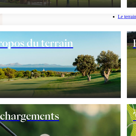
Trou par trou
Le terrai
ropos du terrain
Services
ne
Restaura
entrainement
échargements
Índice