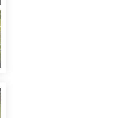
NON CLASSIFIÉ(E)
L’échauffement idéal avant un
tour de golf à Majorque
POURRAIT VOUS INTÉRESSER
NON CLASSIFIÉ(E)
La meilleure musique pour
entraîner votre swing
NON CLASSIFIÉ(E)
Erreurs fréquentes dans les
tournois de golf en double et
comment les éviter
NON CLASSIFIÉ(E)
L’importance de l’approche à
80 mètres au golf à Majorque