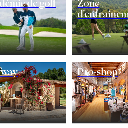
démie de golf
Zone
d'entraine
TARIFS ET OFFRES
ÉVÉNEMENTS
Organisez votre évé
fway
Pro-shop
ACTUALITÉS