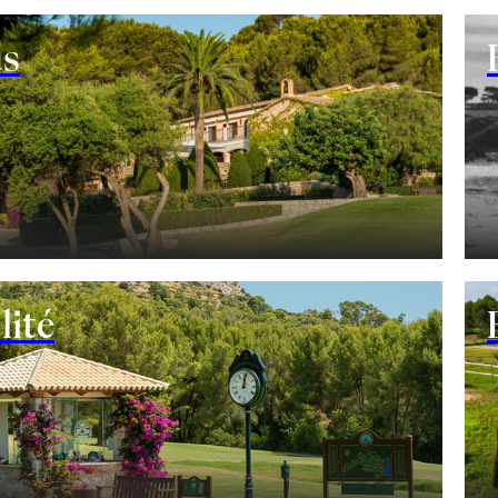
s
Le terrain
Robert Trent Jones Jr.
lité