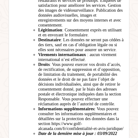
restaurants et services de proshops. Enquêtes de
satisfaction pour améliorer les services. Gestion
des images de vidéosurveillance. Publication des
données audiovisuelles, images et
enregistrements sur des moyens internes et avec
consentement.
Légitimation
: Consentement exprès en utilisant
et en envoyant le formulaire.
Destinataire
: Les données ne seront pas cédées à
des tiers, sauf en cas d’obligation légale ou si
elles sont nécessaires pour assurer un service.
Virements internationaux
: aucun virement
international n’est effectué.
Droits
: Vous pouvez exercer vos droits d’accès,
de rectification, de suppression et d’opposition,
de limitation du traitement, de portabilité des
données et le droit de ne pas faire l’objet de
décisions individualisées, ainsi que de retirer le
consentement donné, par le biais des adresses
postale et électronique indiquées dans la section
Responsable. Vous pouvez effectuer une
réclamation auprès de l’autorité de contrôle.
Informations supplémentaires:
Vous pouvez
consulter les informations supplémentaires et
détaillées sur la protection des données dans la
section https://www.golf-
alcanada.com/fr/confidentialité-et-avis-juridique/
Date de la dernière mise à jour : 03/09/2022