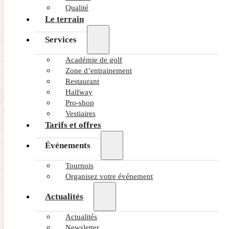
Qualité
Le terrain
Services
Académie de golf
Zone d’entrainement
Restaurant
Halfway
Pro-shop
Vestiaires
Tarifs et offres
Événements
Tournois
Organisez votre événement
4 juin 2026
Comment le vent de côté affecte vo
Actualités
Découvrez comment le vent de côté conditionne votre jeu lon
Actualités
Newsletter