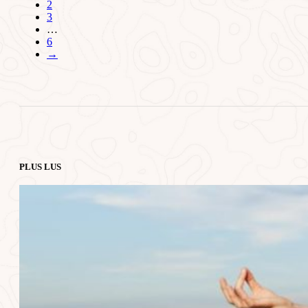
2
3
…
6
→
PLUS LUS