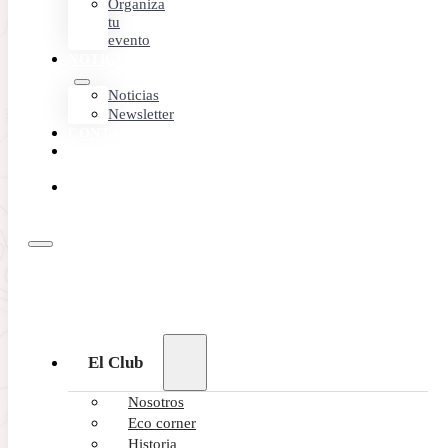
Organiza
tu
evento
NOTICIAS
Noticias
Newsletter
CONTACTO
MEMBER
AREA
RESERVA
ONLINE
El Club
Nosotros
Eco corner
Historia