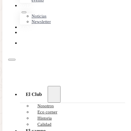
evento
NOTICIAS
Noticias
Newsletter
CONTACTO
MEMBER
AREA
RESERVA
ONLINE
El Club
Nosotros
Eco corner
Historia
Calidad
El campo