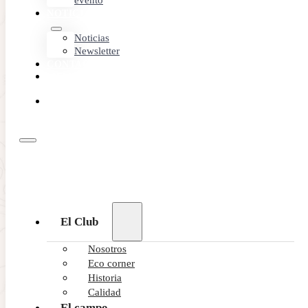
evento
NOTICIAS
Noticias
Newsletter
CONTACTO
MEMBER
AREA
RESERVA
ONLINE
El Club
Nosotros
Eco corner
Historia
Calidad
El campo