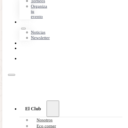
Torneos
Organiza
tu
evento
NOTICIAS
Noticias
Newsletter
CONTACTO
MEMBER
AREA
RESERVA
ONLINE
El Club
Nosotros
Eco corner