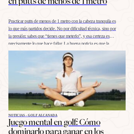
en putts de menos de 1 metro
Practicar putts de menos de 1 metro con la cabeza tranquila es
lo que más partidos decide. No por dificultad técnica, sino por
la presión: sabes que “tienes que meterlo”, y esa certeza es
precisamente lo que hace fallar. La buena noticia es que la
confianza en esta distancia se entrena igual que cualquier
otro…
NOTICIAS - GOLF ALCANADA
Juego mental en golf: Cómo
dominarlo para ganar en los