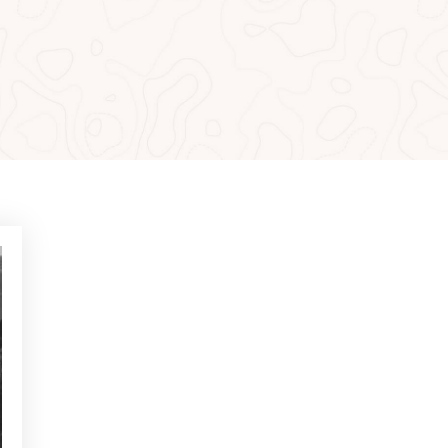
MÁS LEÍDO
NOTICIAS - GOLF ALCANADA
Ejercicios para ganar confianza
en putts de menos de 1 metro
NOTICIAS - GOLF ALCANADA
Juego mental en golf: Cómo
dominarlo para ganar en los
hoyos decisivos