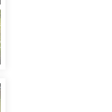
NOTICIAS - GOLF ALCANADA
Calentamiento ideal antes de
una ronda de golf en Mallorca
TE PUEDE INTERESAR
NOTICIAS - GOLF ALCANADA
EL ROLEX GRAND FINAL
REGRESARÁ A
ALCANADA EN 2025
ACTUALIDAD - GOLF ALCANADA
“Der Mallorquiner”, un
exclusivo pack de regalo de
Mallorca
ACTUALIDAD - GOLF ALCANADA
Fitting de TaylorMade en
Alcanada Golf
OTRAS CATEGORÍAS