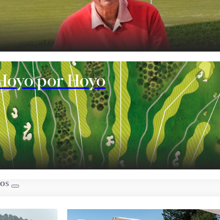
te
Hoyo por Hoyo
s
IOS