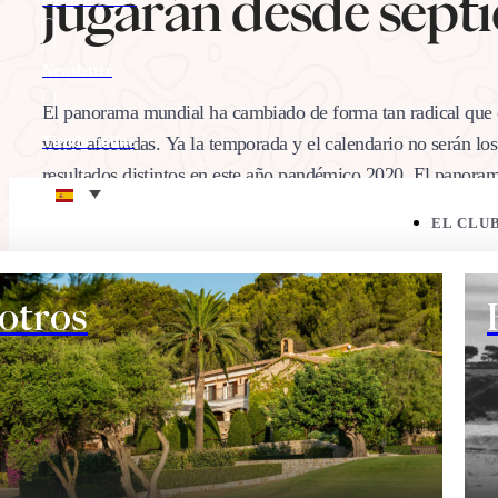
jugarán desde sept
Newsletter
El panorama mundial ha cambiado de forma tan radical que 
verse afectadas. Ya la temporada y el calendario no serán los
Tienda online
resultados distintos en este año pandémico 2020. El panor
Eco corner
EL CLU
14/10/2020
Comparte:
otros
EL CAMPO