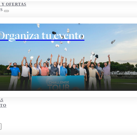
S Y OFERTAS
S
Organiza tu evento
AS
CTO