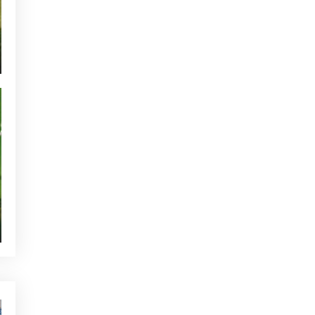
NOTICIAS - GOLF ALCANADA
ACTUALIDAD - GOLF ALCANADA
TORNEOS - GOLF ALCANADA
GREEN CORNER - GOLF ALCANADA
QUIEN ESTÁ TWITTEANDO
SIN CATEGORIZAR