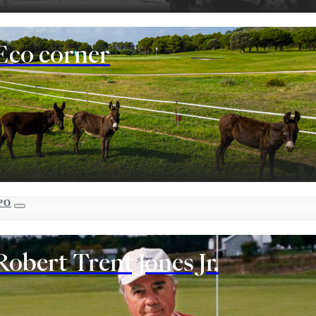
Eco corner
PO
Robert Trent Jones Jr.