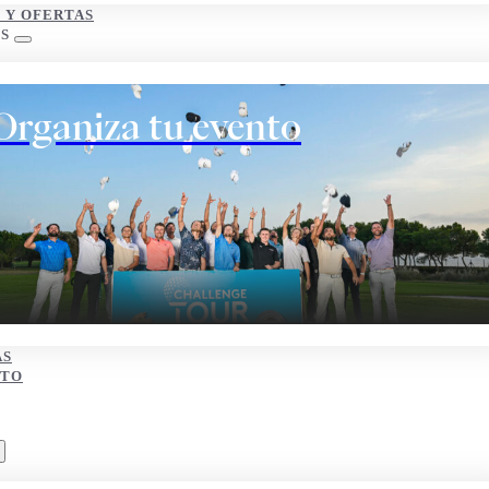
S Y OFERTAS
S
Organiza tu evento
AS
CTO