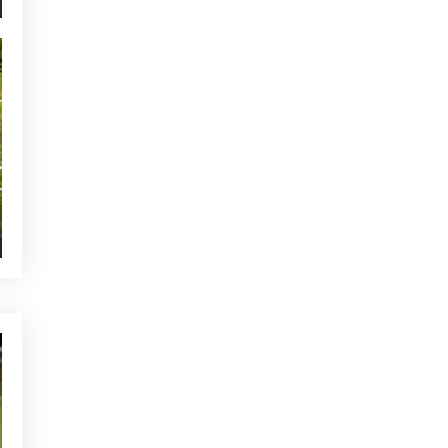
NOTICIAS - GOLF ALCANADA
Calentamiento ideal antes de
una ronda de golf en Mallorca
TE PUEDE INTERESAR
ACTUALIDAD - GOLF ALCANADA
Los mejores campos de golf
en Mallorca
ACTUALIDAD - GOLF ALCANADA
Alcanada Golf recibe por 2º
año la Bandera de Plata
NOTICIAS - GOLF ALCANADA
Mejora tu juego con
ejercicios de estabilidad en
golf
OTRAS CATEGORÍAS