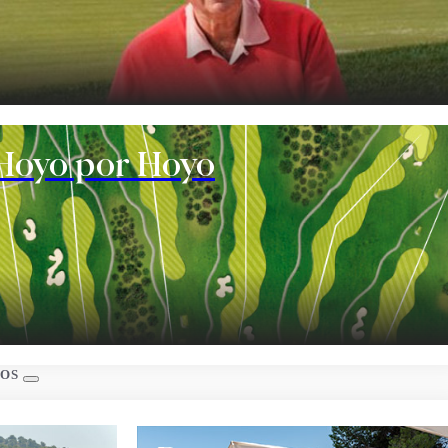
te
Hoyo por Hoyo
s
IOS