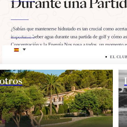
Durante una Partid
Newsletter
¿Sabías que mantenerse hidratado es tan crucial como acerta
importante beber agua durante una partida de golf y cómo as
Tienda online
Concentración y la Energía Nos pasa a todos, un momento es
Eco corner
bebemos…
EL CLU
29/10/2024
Comparte:
otros
EL CAMPO