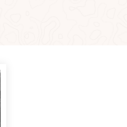
MÁS LEÍDO
NOTICIAS - GOLF ALCANADA
Ejercicios para ganar confianza
en putts de menos de 1 metro
NOTICIAS - GOLF ALCANADA
Juego mental en golf: Cómo
dominarlo para ganar en los
hoyos decisivos