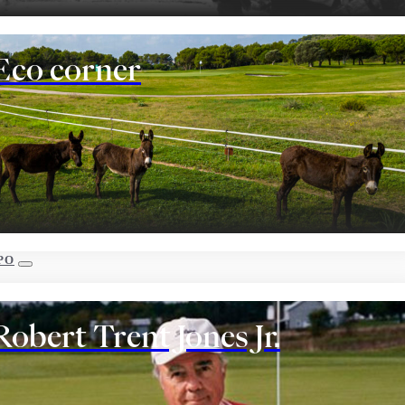
Eco corner
PO
Robert Trent Jones Jr.