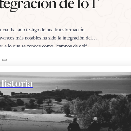
ntegración de IoT
ncia, ha sido testigo de una transformación
avances más notables ha sido la integración del
gar a lo que se conoce como “campos de golf
B
Historia