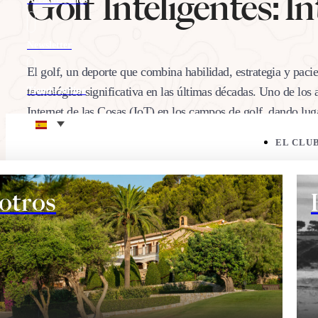
Golf Inteligentes: I
Newsletter
El golf, un deporte que combina habilidad, estrategia y pacie
tecnológica significativa en las últimas décadas. Uno de los 
Tienda online
Internet de las Cosas (IoT) en los campos de golf, dando lu
Eco corner
inteligentes”.…
EL CLU
24/07/2025
Comparte:
otros
EL CAMPO