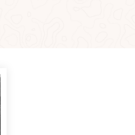
MÁS LEÍDO
NOTICIAS - GOLF ALCANADA
Ejercicios para ganar confianza
en putts de menos de 1 metro
NOTICIAS - GOLF ALCANADA
Juego mental en golf: Cómo
dominarlo para ganar en los
hoyos decisivos