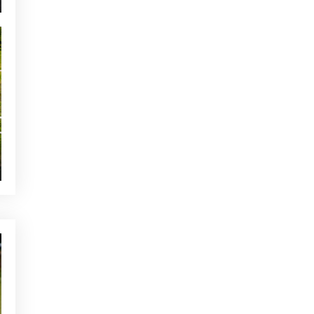
NOTICIAS - GOLF ALCANADA
Calentamiento ideal antes de
una ronda de golf en Mallorca
TE PUEDE INTERESAR
ACTUALIDAD - GOLF ALCANADA
Vacaciones de golf con
encanto en Mallorca
NOTICIAS - GOLF ALCANADA
Juego mental en golf: Cómo
dominarlo para ganar en los
hoyos decisivos
NOTICIAS - GOLF ALCANADA
Errores en el backspin en
campos secos
OTRAS CATEGORÍAS