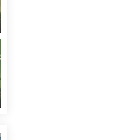
NOTICIAS - GOLF ALCANADA
ACTUALIDAD - GOLF ALCANADA
TORNEOS - GOLF ALCANADA
GREEN CORNER - GOLF ALCANADA
QUIEN ESTÁ TWITTEANDO
SIN CATEGORIZAR