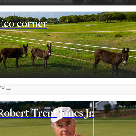
Eco corner
PO
Robert Trent Jones Jr.