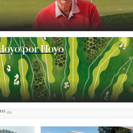
te
Hoyo por Hoyo
s
IOS