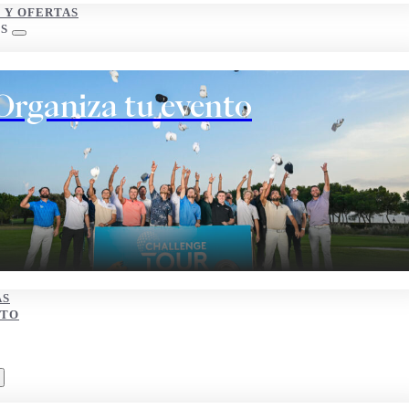
S Y OFERTAS
S
Organiza tu evento
AS
CTO