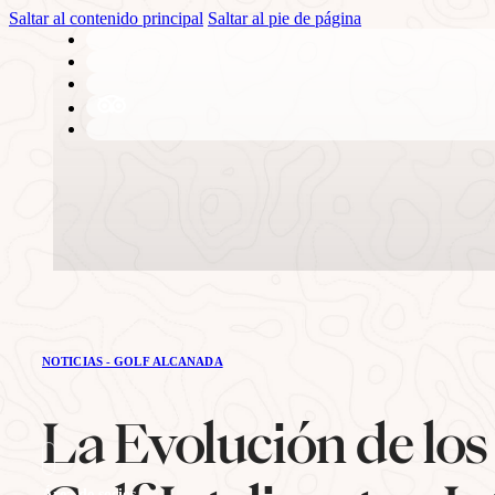
Saltar al contenido principal
Saltar al pie de página
EL CLUB
NOTICIAS - GOLF ALCANADA
Historia
La Evolución de lo
Área de socios