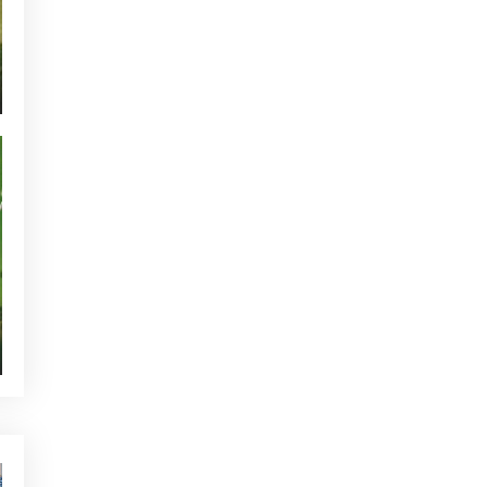
DEL MES: GARCILLA
BUEYERA
OTRAS CATEGORÍAS
NOTICIAS - GOLF ALCANADA
ACTUALIDAD - GOLF ALCANADA
TORNEOS - GOLF ALCANADA
GREEN CORNER - GOLF ALCANADA
QUIEN ESTÁ TWITTEANDO
SIN CATEGORIZAR