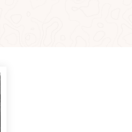
MÁS LEÍDO
NOTICIAS - GOLF ALCANADA
Ejercicios para ganar confianza
en putts de menos de 1 metro
NOTICIAS - GOLF ALCANADA
Juego mental en golf: Cómo
dominarlo para ganar en los