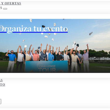
S Y OFERTAS
S
Organiza tu evento
AS
CTO