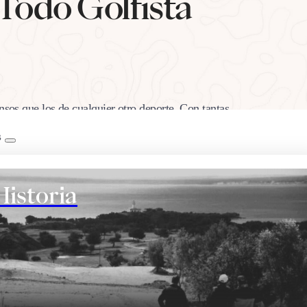
Todo Golfista
nsos que los de cualquier otro deporte. Con tantas
s de las mejores películas de golf sean
B
ores videos de golf, vamos a dejarte los mejores
Historia