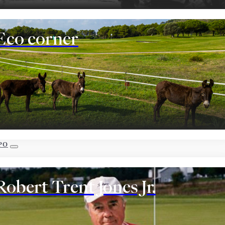
Eco corner
PO
Robert Trent Jones Jr.