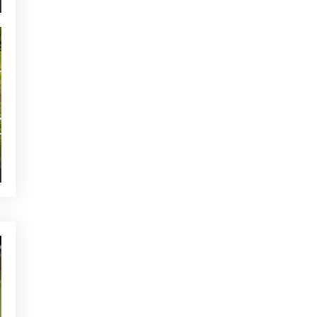
hoyos decisivos
NOTICIAS - GOLF ALCANADA
Calentamiento ideal antes de
una ronda de golf en Mallorca
TE PUEDE INTERESAR
NOTICIAS - GOLF ALCANADA
Yoga y Golf: Una
Combinación Perfecta para
Mejorar tu Swing
QUIEN ESTÁ TWITTEANDO
¿QUIÉN ESTÁ
TWITTEANDO? EL AVE
DEL MES: ÁGUILA
CALZADA
QUIEN ESTÁ TWITTEANDO
¿QUIÉN ESTÁ
TWITTEANDO? EL AVE