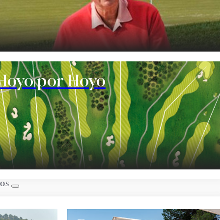
te
Hoyo por Hoyo
s
IOS