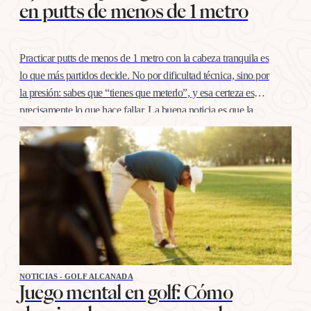
en putts de menos de 1 metro
Practicar putts de menos de 1 metro con la cabeza tranquila es
lo que más partidos decide. No por dificultad técnica, sino por
la presión: sabes que “tienes que meterlo”, y esa certeza es
precisamente lo que hace fallar. La buena noticia es que la
confianza en esta distancia se entrena igual que cualquier
otro…
NOTICIAS - GOLF ALCANADA
Juego mental en golf: Cómo