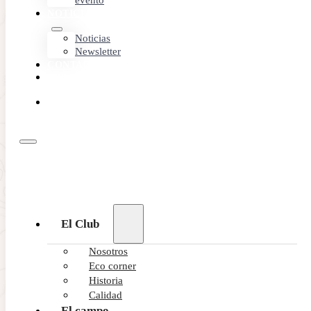
evento
NOTICIAS
Noticias
Newsletter
CONTACTO
MEMBER
AREA
RESERVA
ONLINE
El Club
Nosotros
Eco corner
Historia
Calidad
El campo