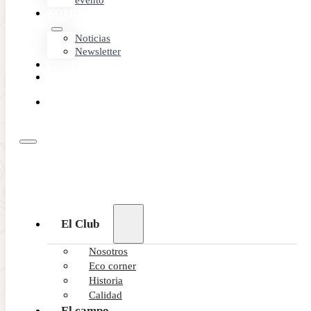
evento
NOTICIAS
Noticias
Newsletter
CONTACTO
MEMBER
AREA
RESERVA
ONLINE
El Club
Nosotros
Eco corner
Historia
Calidad
El campo