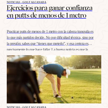
NOTICIAS - GOLF ALCANADA
Ejercicios para ganar confianza
en putts de menos de 1 metro
Practicar putts de menos de 1 metro con la cabeza tranquila es
lo que más partidos decide. No por dificultad técnica, sino por
la presión: sabes que “tienes que meterlo”, y esa certeza es
precisamente lo que hace fallar. La buena noticia es que la
confianza en esta distancia se entrena igual que cualquier
otro…
NOTICIAS - GOLF ALCANADA