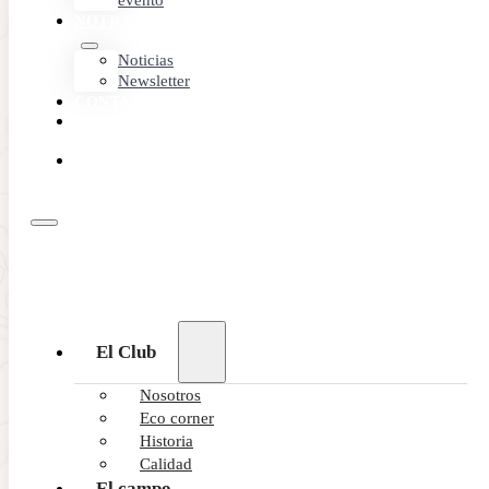
evento
NOTICIAS
Noticias
Newsletter
CONTACTO
MEMBER
AREA
RESERVA
ONLINE
El Club
Nosotros
Eco corner
Historia
Calidad
El campo