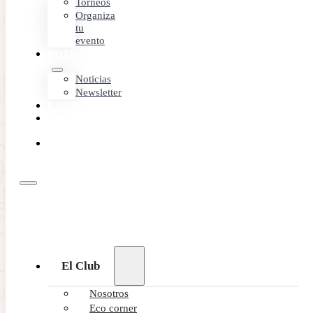
Torneos
Organiza
tu
evento
NOTICIAS
Noticias
Newsletter
CONTACTO
MEMBER
AREA
RESERVA
ONLINE
El Club
Nosotros
Eco corner