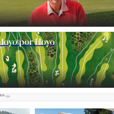
te
Hoyo por Hoyo
s
IOS