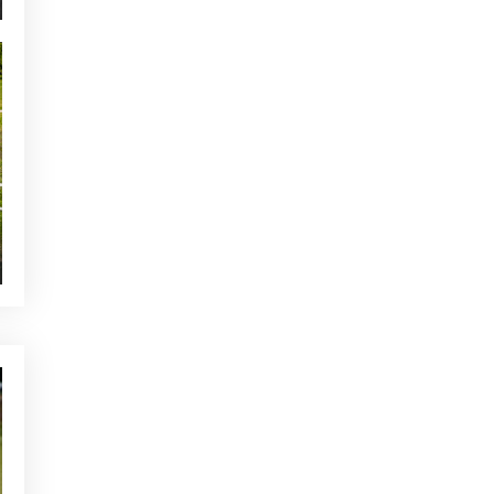
NOTICIAS - GOLF ALCANADA
Calentamiento ideal antes de
una ronda de golf en Mallorca
TE PUEDE INTERESAR
ACTUALIDAD - GOLF ALCANADA
Promoción especial en la
tienda de Alcanada Golf
NOTICIAS - GOLF ALCANADA
Final del EuroPro Tour en
Club de Golf Alcanada
ACTUALIDAD - GOLF ALCANADA
Nuevo reconocimiento para
Alcanada
OTRAS CATEGORÍAS