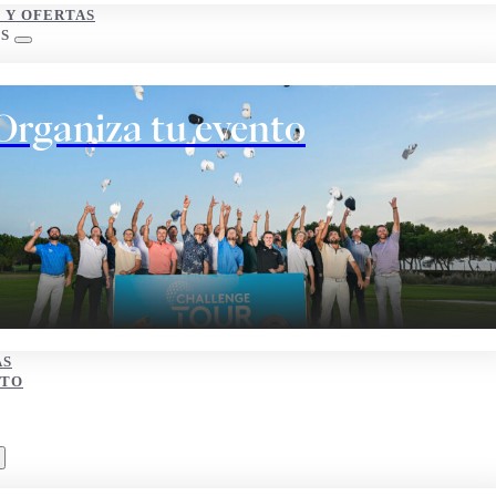
S Y OFERTAS
S
Organiza tu evento
AS
CTO