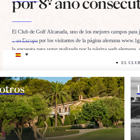
por 8º año consecu
Newsletter
El Club de Golf Alcanada, uno de los mejores campos para j
1 en Europa por los visitantes de la página alemana www.1g
Tienda online
la encuesta para votar realizada por la página web alemana,
Eco corner
EL CLU
29/10/2018
Comparte:
otros
EL CAMPO