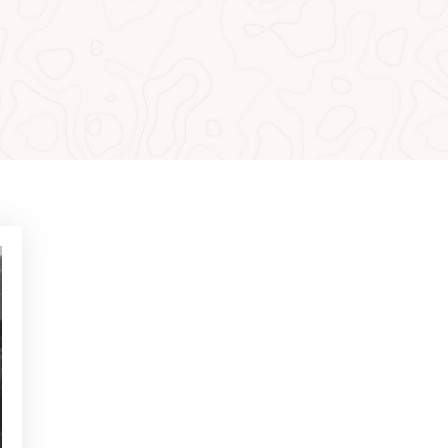
MÁS LEÍDO
NOTICIAS - GOLF ALCANADA
Ejercicios para ganar confianza
en putts de menos de 1 metro
NOTICIAS - GOLF ALCANADA
Juego mental en golf: Cómo
dominarlo para ganar en los
hoyos decisivos