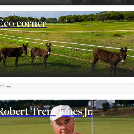
Eco corner
PO
Robert Trent Jones Jr.