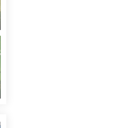
NOTICIAS - GOLF ALCANADA
ACTUALIDAD - GOLF ALCANADA
TORNEOS - GOLF ALCANADA
GREEN CORNER - GOLF ALCANADA
QUIEN ESTÁ TWITTEANDO
SIN CATEGORIZAR