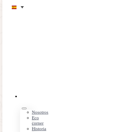
Saltar al contenido principal
Saltar al pie de página
EL CAMPO
Hoyo 5
EL
CLUB
Anterior hoyo
Siguiente hoyo
Nosotros
Eco
PAR 4
HCP
corner
Historia