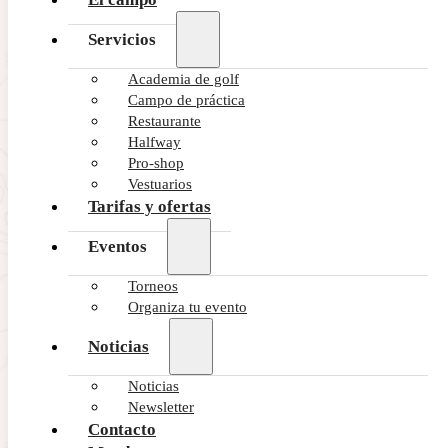
Servicios
Azul
323
Academia de golf
Campo de práctica
Restaurante
Rojo
289
Halfway
Pro-shop
Vestuarios
Rosa
281
Tarifas y ofertas
Eventos
Torneos
Organiza tu evento
Noticias
Suscríbete a nuestras últimas
Noticias
NOTICIAS y OFERTAS
Newsletter
Contacto