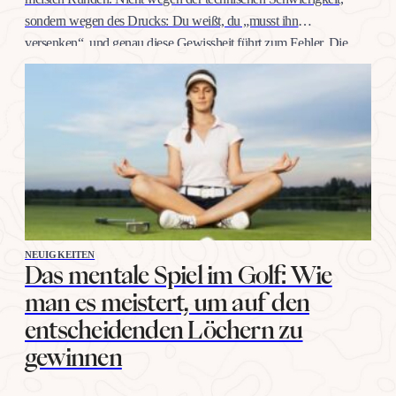
sondern wegen des Drucks: Du weißt, du „musst ihn
versenken“, und genau diese Gewissheit führt zum Fehler. Die
gute Nachricht: Selbstvertrauen auf dieser Distanz trainiert man
wie jeden anderen Schlag, mit konkreten Übungen, nicht mit
Willenskraft. Warum…
NEUIGKEITEN
Das mentale Spiel im Golf: Wie
man es meistert, um auf den
entscheidenden Löchern zu
gewinnen