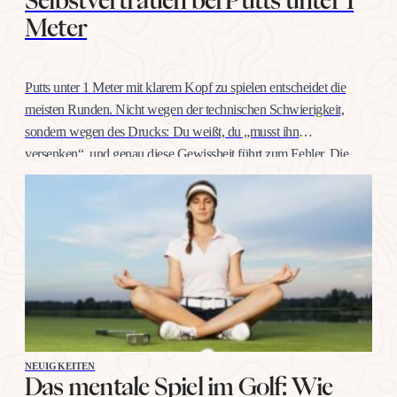
Meter
Putts unter 1 Meter mit klarem Kopf zu spielen entscheidet die
meisten Runden. Nicht wegen der technischen Schwierigkeit,
sondern wegen des Drucks: Du weißt, du „musst ihn
versenken“, und genau diese Gewissheit führt zum Fehler. Die
gute Nachricht: Selbstvertrauen auf dieser Distanz trainiert man
wie jeden anderen Schlag, mit konkreten Übungen, nicht mit
Willenskraft. Warum…
NEUIGKEITEN
Das mentale Spiel im Golf: Wie